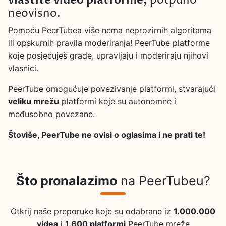
vlastite video platforme,
potpuno
neovisno.
Pomoću PeerTubea više nema neprozirnih algoritama
ili opskurnih pravila moderiranja! PeerTube platforme
koje posjećuješ grade, upravljaju i moderiraju njihovi
vlasnici.
PeerTube omogućuje povezivanje platformi, stvarajući
veliku mrežu
platformi koje su autonomne i
međusobno povezane.
Štoviše, PeerTube ne ovisi o oglasima i ne prati te!
Što pronalazimo
na PeerTubeu?
Otkrij naše preporuke koje su odabrane iz
1.000.000
videa
i
1.600 platformi
PeerTube mreže