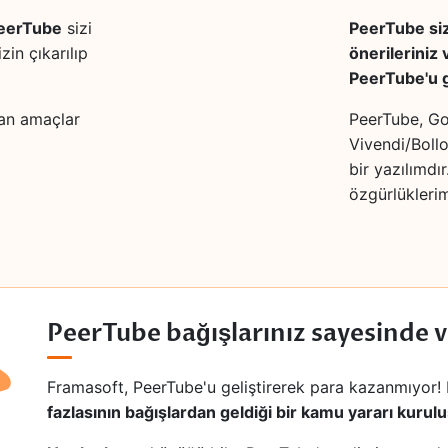
eerTube
sizi
PeerTube size
izin çıkarılıp
önerileriniz
PeerTube'u 
yan amaçlar
PeerTube, Go
Vivendi/Bollo
bir yazılımdı
özgürlüklerim
PeerTube bağışlarınız sayesinde v
Framasoft, PeerTube'u geliştirerek para kazanmıyor! 
fazlasının bağışlardan geldiği bir kamu yararı kurul