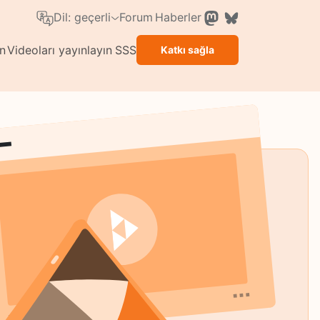
Forum
Haberler
Dil: geçerli
ın
Videoları yayınlayın
SSS
Katkı sağla