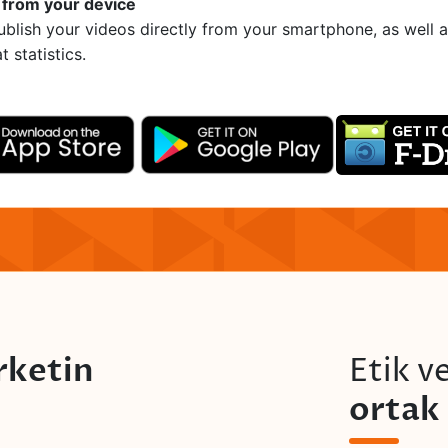
 from your device
blish your videos directly from your smartphone, as well 
 statistics.
rketin
Etik v
ortak