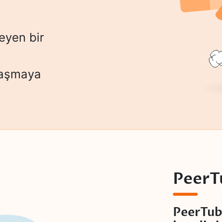
eyen bir
ylaşmaya
PeerT
PeerTub