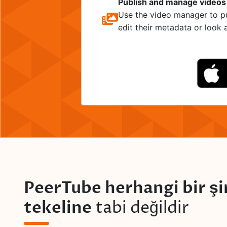
Publish and manage videos
Use the video manager to pu
edit their metadata or look at
PeerTube herhangi bir şi
tekeline
tabi değildir