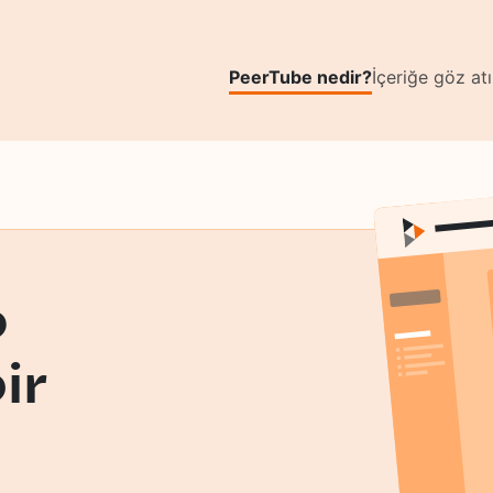
Skip to main content
PeerTube nedir?
İçeriğe göz at
o
ir