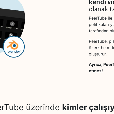
kendi v
olanak ta
PeerTube ile
politikaları 
tarafından olu
PeerTube, pl
özerk hem de
oluşturur.
Ayrıca, PeerT
etmez!
rTube üzerinde
kimler çalışı